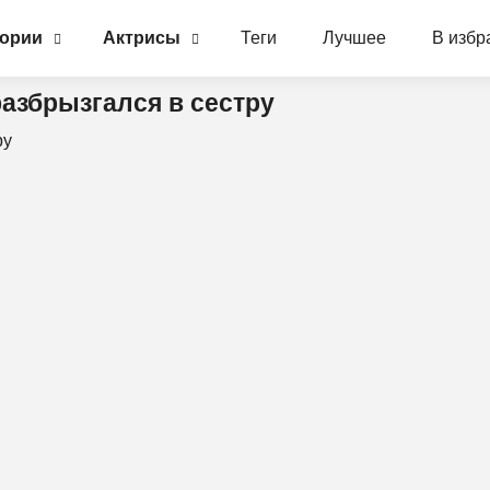
гории
Актрисы
Теги
Лучшее
В избр
азбрызгался в сестру