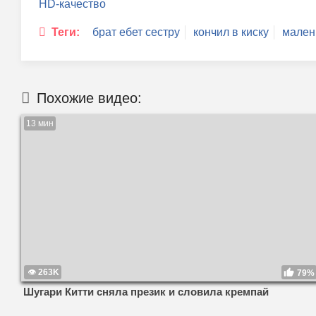
HD-качество
Теги:
брат ебет сестру
кончил в киску
мален
Похожие видео:
13 мин
263K
79%
Шугари Китти сняла презик и словила кремпай