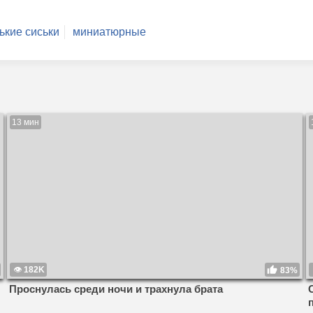
ькие сиськи
миниатюрные
13 мин
182K
83%
Проснулась среди ночи и трахнула брата