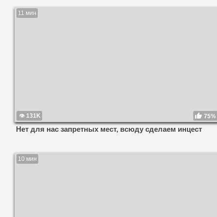
11 мин
131K
75%
Нет для нас запретных мест, всюду сделаем инцест
10 мин