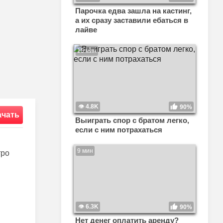
Парочка едва зашла на кастинг,
а их сразу заставили ебаться в
лайве
15 мин
4.8K
90%
ачать
Выиграть спор с братом легко,
если с ним потрахаться
9 мин
тро
6.3K
90%
Нет денег оплатить аренду?