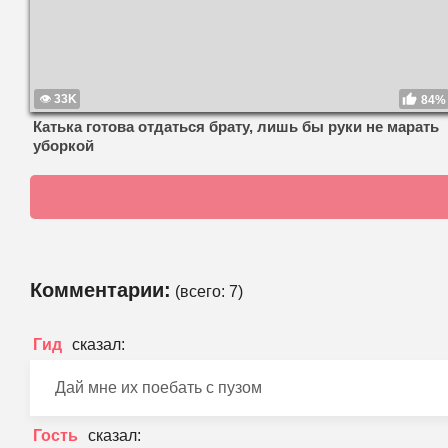
33K
84%
Катька готова отдаться брату, лишь бы руки не марать
уборкой
Комментарии:
(всего:
7
)
Гид
Дай мне их поебать с пузом
Гость