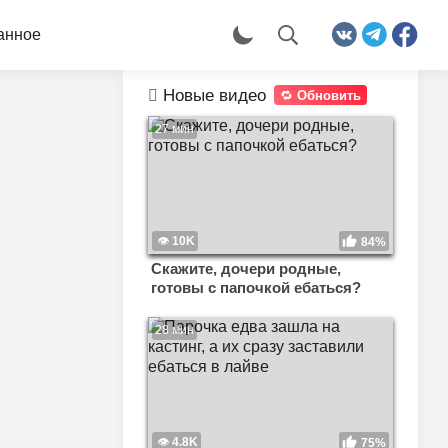
анное
Новые видео
Обновить
27 мин
10K
84%
Скажите, дочери родные,
готовы с папочкой ебаться?
28 мин
4.8K
75%