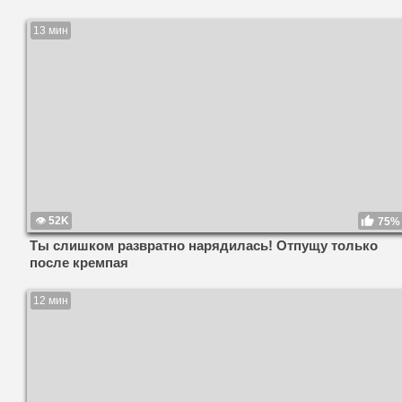
13 мин
52K
75%
Ты слишком развратно нарядилась! Отпущу только
после кремпая
12 мин