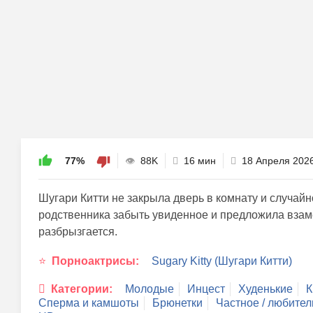
77%
88K
16 мин
18 Апреля 202
Шугари Китти не закрыла дверь в комнату и случайн
родственника забыть увиденное и предложила взаме
разбрызгается.
Порноактрисы:
Sugary Kitty (Шугари Китти)
Категории:
Молодые
Инцест
Худенькие
К
Сперма и камшоты
Брюнетки
Частное / любител