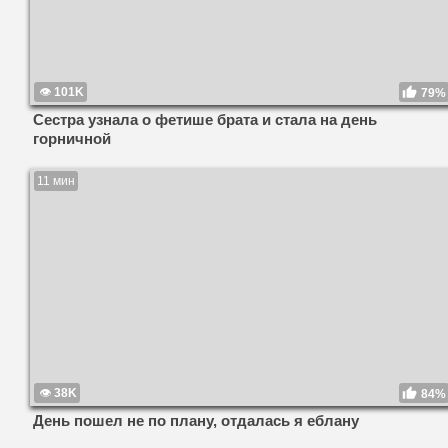
101K
79%
Сестра узнала о фетише брата и стала на день
горничной
11 мин
38K
84%
День пошел не по плану, отдалась я еблану