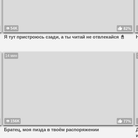
54K
82%
Я тут пристроюсь сзади, а ты читай не отвлекайся 📓
14 мин
156K
77%
Братец, моя пизда в твоём распоряжении