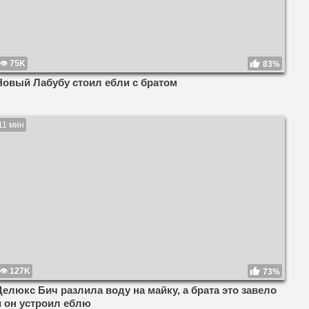
75K
83%
Новый Лабубу стоил ебли с братом
11 мин
127K
73%
Делюкс Бич разлила воду на майку, а брата это завело
и он устроил еблю