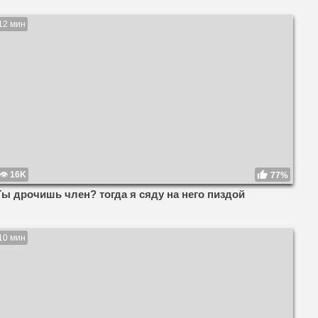
12 мин
16K
77%
Ты дрочишь член? тогда я сяду на него пиздой
10 мин