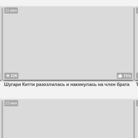
11 мин
32K
75%
Шугари Китти разозлилась и накинулась на член брата
15 мин