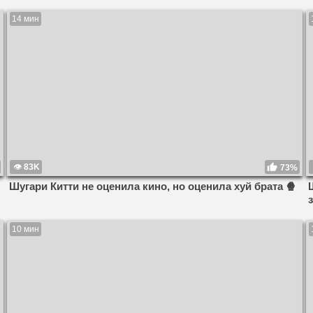
14 мин
83K
73%
Шугари Китти не оценила кино, но оценила хуй брата 🍿
10 мин