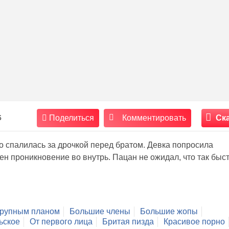
6
Поделиться
Комментировать
Ск
о спалилась за дрочкой перед братом. Девка попросила
н проникновение во внутрь. Пацан не ожидал, что так быс
рупным планом
Большие члены
Большие жопы
ьское
От первого лица
Бритая пизда
Красивое порно