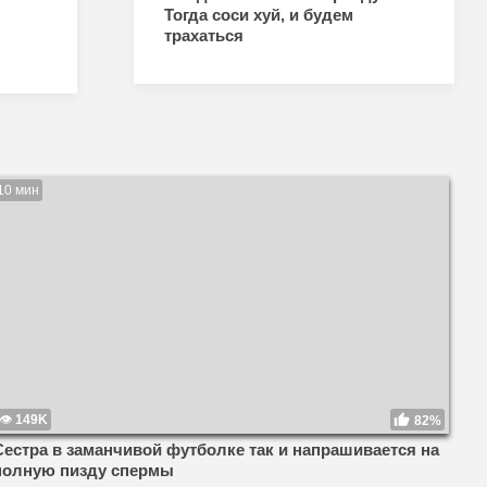
Тогда соси хуй, и будем
трахаться
10 мин
149K
82%
Сестра в заманчивой футболке так и напрашивается на
полную пизду спермы